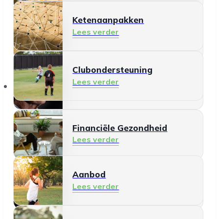
Ketenaanpakken
Ontmoeten en meedoen
Lees verder
Lees verder
Clubondersteuning
Mantelzorg
Lees verder
Aanbod
Lees verder
Financiële Gezondheid
Lees verder
Aanbod
Schermgebruik
Lees verder
Lees verder