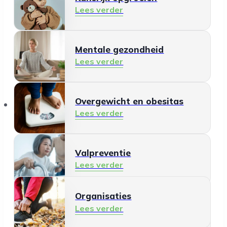
Lees verder
Mentale gezondheid
Lees verder
Organisaties
Overgewicht en obesitas
Lees verder
Valpreventie
Lees verder
Organisaties
Gezonde leefomgeving
Lees verder
Lees verder