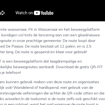
nte wassenaar, Fit in Wassenaar en het beweegplatform
 kondigen vol trots de lancering aan van een gloednieuwe
route in onze prachtige gemeente. De route loopt door
ed De Paauw. De route bestaat uit 12 palen, en is 2,5
ter lang. De route is geopend en klaar voor gebruik!
T is een beweegplatform dat laagdrempelige en
kelijke beweegroutes aanbiedt. Download de gratis QR-FIT
 je telefoon!
rs kunnen gebruik maken van deze route en organisaties
lijk ook! Wandelend of hardlopend, met gebruik van de
erstevigende oefeningen die achter de QR-code zitten en die
jks wisselen.In de toekomst is de route zelfs ook geschikt voo
 in een rolstoel, want het pad waarover de route loopt is