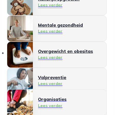
Lees verder
Mentale gezondheid
Lees verder
Organisaties
Overgewicht en obesitas
Lees verder
Valpreventie
Lees verder
Organisaties
Gezonde leefomgeving
Lees verder
Lees verder