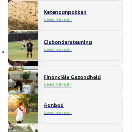
Ketenaanpakken
Ontmoeten en meedoen
Lees verder
Lees verder
Clubondersteuning
Mantelzorg
Lees verder
Aanbod
Lees verder
Financiële Gezondheid
Lees verder
Aanbod
Schermgebruik
Lees verder
Lees verder