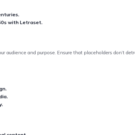
.
enturies.
60s with Letraset.
our audience and purpose. Ensure that placeholders don’t detr
gn.
dia.
y.
eal content.