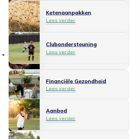
Ketenaanpakken
Ontmoeten en meedoen
Lees verder
Lees verder
Clubondersteuning
Mantelzorg
Lees verder
Aanbod
Lees verder
Financiële Gezondheid
Lees verder
Aanbod
Schermgebruik
Lees verder
Lees verder