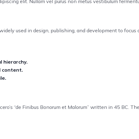
dipiscing elit. Nullam vel purus non metus vestibulum ferment
widely used in design, publishing, and development to focus 
l hierarchy.
l content.
le.
icero’s “de Finibus Bonorum et Malorum” written in 45 BC. The