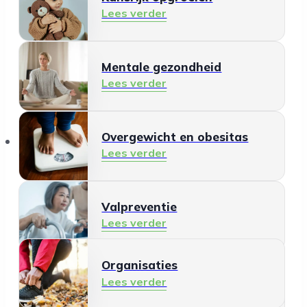
Lees verder
Mentale gezondheid
Lees verder
Organisaties
Overgewicht en obesitas
Lees verder
Valpreventie
Lees verder
Organisaties
Gezonde leefomgeving
Lees verder
Lees verder