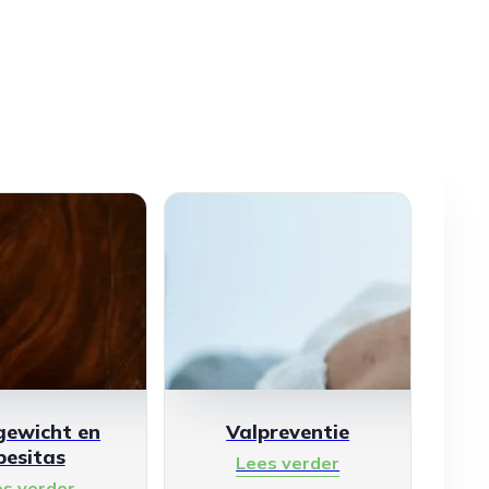
gewicht en
Valpreventie
besitas
Lees verder
es verder