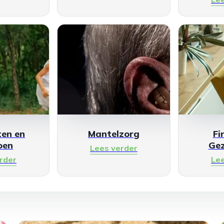
en en
Mantelzorg
Fi
oen
Ge
Lees verder
rder
Le