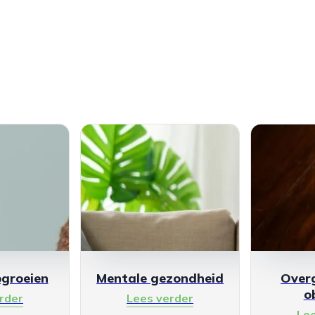
pgroeien
Mentale gezondheid
Over
o
rder
Lees verder
Le