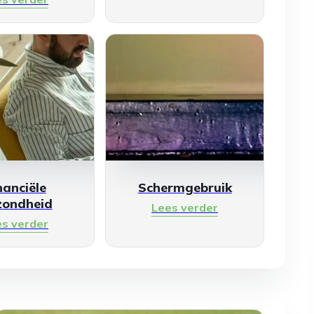
nanciële
Schermgebruik
zondheid
Lees verder
es verder