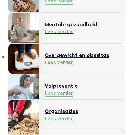
Lees verder
Mentale gezondheid
Lees verder
Organisaties
Overgewicht en obesitas
Lees verder
Valpreventie
Lees verder
Organisaties
Gezonde leefomgeving
Lees verder
Lees verder