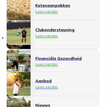
Ketenaanpakken
Ontmoeten en meedoen
Lees verder
Lees verder
Clubondersteuning
Mantelzorg
Lees verder
Aanbod
Lees verder
Financiële Gezondheid
Lees verder
Aanbod
Schermgebruik
Lees verder
Lees verder
Nieuws