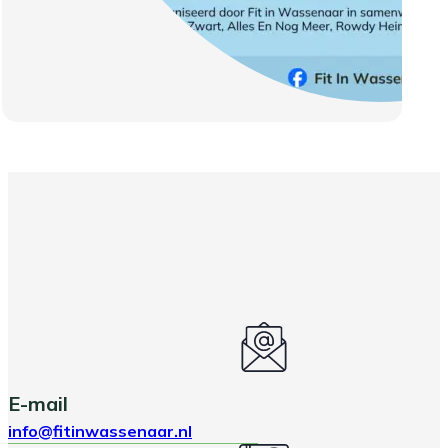
E-mail
info@fitinwassenaar.nl