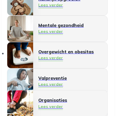
Lees verder
Mentale gezondheid
Lees verder
Organisaties
Overgewicht en obesitas
Lees verder
Valpreventie
Lees verder
Organisaties
Gezonde leefomgeving
Lees verder
Lees verder