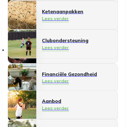
Ketenaanpakken
Ontmoeten en meedoen
Lees verder
Lees verder
Clubondersteuning
Mantelzorg
Lees verder
Aanbod
Lees verder
Financiële Gezondheid
Lees verder
Aanbod
Schermgebruik
Lees verder
Lees verder