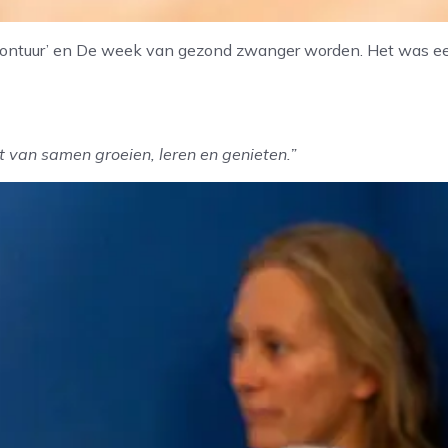
ntuur’ en De week van gezond zwanger worden. Het was een 
ht van samen groeien, leren en genieten.”