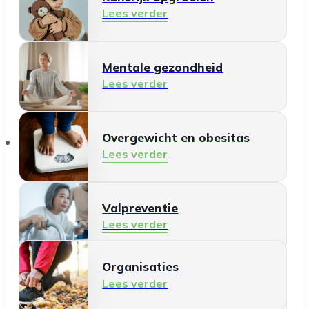
Lees verder
Mentale gezondheid
Lees verder
Organisaties
Overgewicht en obesitas
Lees verder
Valpreventie
Lees verder
Organisaties
Gezonde leefomgeving
Lees verder
Lees verder