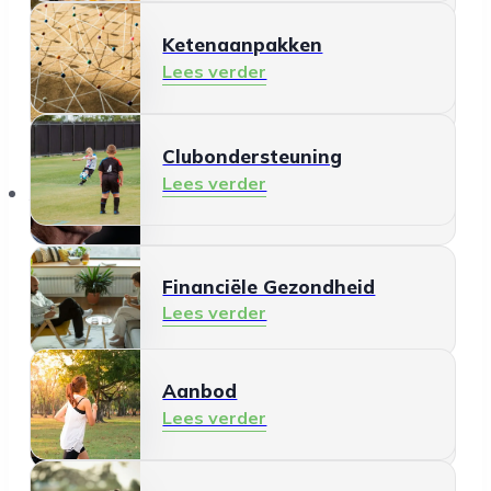
Ketenaanpakken
Ontmoeten en meedoen
Lees verder
Lees verder
Clubondersteuning
Mantelzorg
Lees verder
Aanbod
Lees verder
Financiële Gezondheid
Lees verder
Aanbod
Schermgebruik
Lees verder
Lees verder