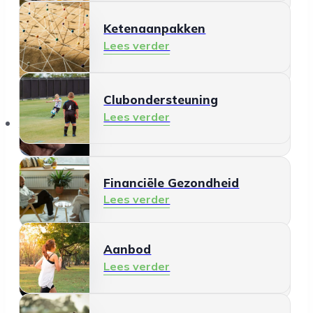
Ketenaanpakken
Ontmoeten en meedoen
Lees verder
Lees verder
Clubondersteuning
Mantelzorg
Lees verder
Aanbod
Lees verder
Financiële Gezondheid
Lees verder
Aanbod
Schermgebruik
Lees verder
Lees verder