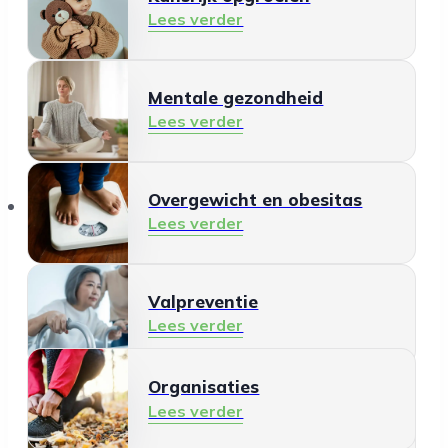
Lees verder
Mentale gezondheid
Lees verder
Organisaties
Overgewicht en obesitas
Lees verder
Valpreventie
Lees verder
Organisaties
Gezonde leefomgeving
Lees verder
Lees verder