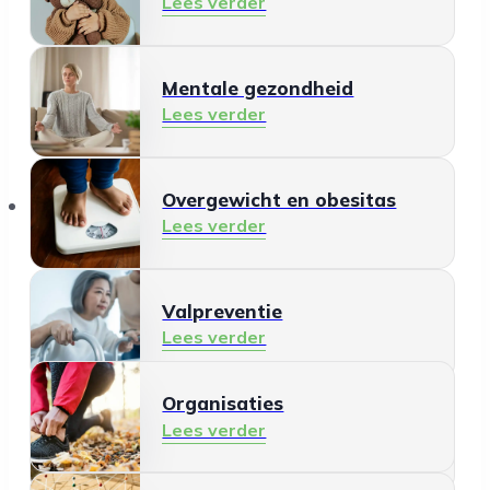
Lees verder
Mentale gezondheid
Lees verder
Organisaties
Overgewicht en obesitas
Lees verder
Valpreventie
Lees verder
Organisaties
Gezonde leefomgeving
Lees verder
Lees verder