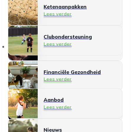
Ketenaanpakken
Ontmoeten en meedoen
Lees verder
Lees verder
Clubondersteuning
Mantelzorg
Lees verder
Aanbod
Lees verder
Financiële Gezondheid
Lees verder
Aanbod
Schermgebruik
Lees verder
Lees verder
Nieuws