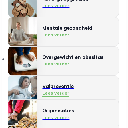
Lees verder
Mentale gezondheid
Lees verder
Organisaties
Overgewicht en obesitas
Lees verder
Valpreventie
Lees verder
Organisaties
Gezonde leefomgeving
Lees verder
Lees verder