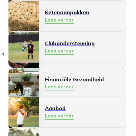
Ketenaanpakken
Ontmoeten en meedoen
Lees verder
Lees verder
Clubondersteuning
Mantelzorg
Lees verder
Aanbod
Lees verder
Financiële Gezondheid
Lees verder
Aanbod
Schermgebruik
Lees verder
Lees verder