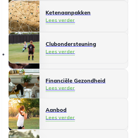
Ketenaanpakken
Ontmoeten en meedoen
Lees verder
Lees verder
Clubondersteuning
Mantelzorg
Lees verder
Aanbod
Lees verder
Financiële Gezondheid
Lees verder
Aanbod
Schermgebruik
Lees verder
Lees verder