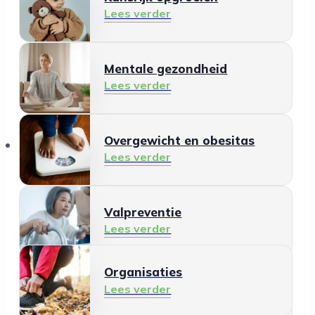
Lees verder
Mentale gezondheid
Lees verder
Organisaties
Overgewicht en obesitas
Lees verder
Valpreventie
Lees verder
Organisaties
Gezonde leefomgeving
Lees verder
Lees verder