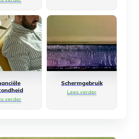
nanciële
Schermgebruik
zondheid
Lees verder
es verder