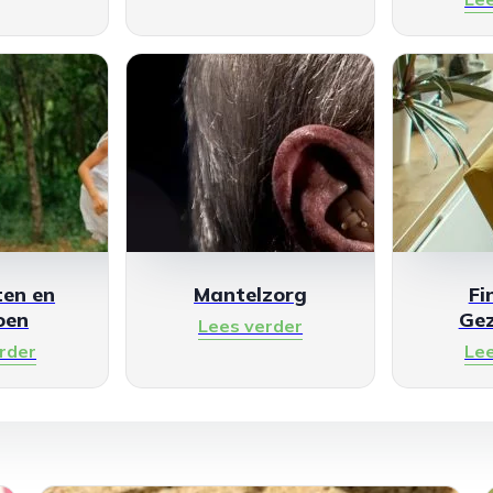
en en
Mantelzorg
Fi
oen
Ge
Lees verder
rder
Le