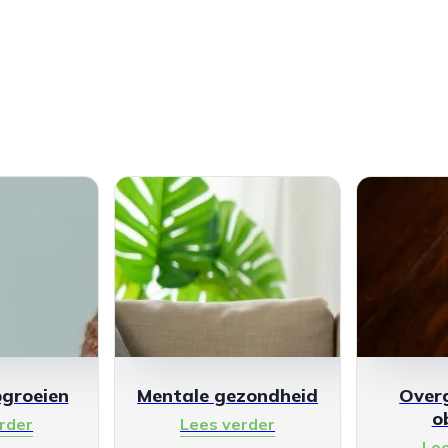
pgroeien
Mentale gezondheid
Over
o
rder
Lees verder
Le