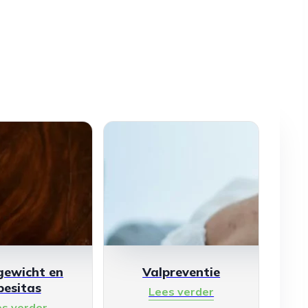
gewicht en
Valpreventie
besitas
Lees verder
es verder