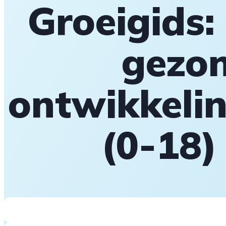
Groeigids:
gezon
ontwikkeli
(0-18)