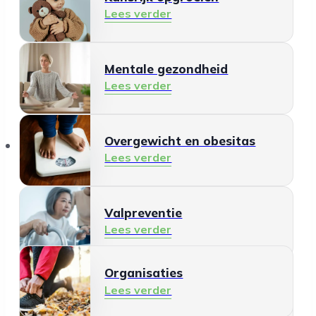
Lees verder
Mentale gezondheid
Lees verder
Organisaties
Overgewicht en obesitas
Lees verder
Valpreventie
Lees verder
Organisaties
Gezonde leefomgeving
Lees verder
Lees verder