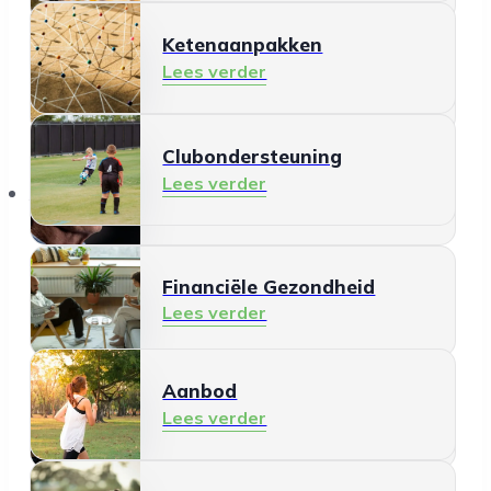
Ketenaanpakken
Ontmoeten en meedoen
Lees verder
Lees verder
Clubondersteuning
Mantelzorg
Lees verder
Aanbod
Lees verder
Financiële Gezondheid
Lees verder
Aanbod
Schermgebruik
Lees verder
Lees verder