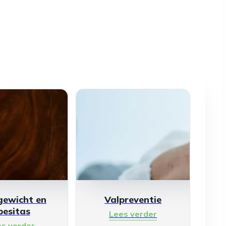
gewicht en
Valpreventie
besitas
Lees verder
es verder