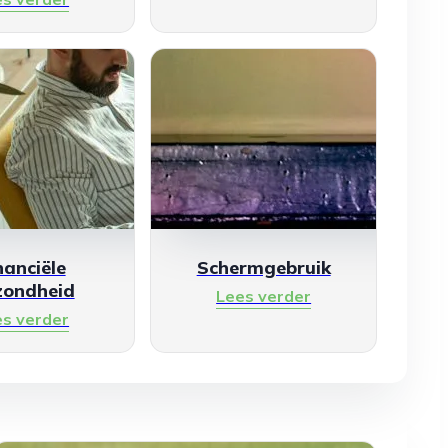
nanciële
Schermgebruik
zondheid
Lees verder
es verder