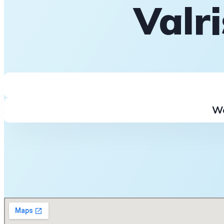
Valri
We