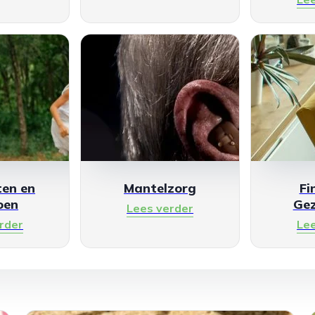
en en
Mantelzorg
Fi
oen
Ge
Lees verder
rder
Le