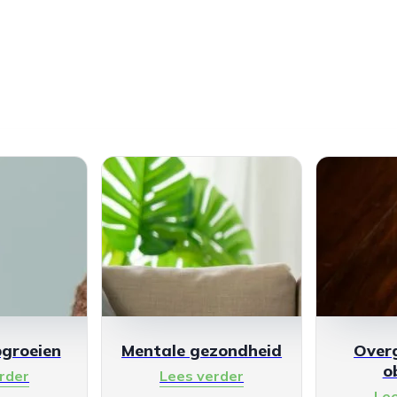
pgroeien
Mentale gezondheid
Over
o
rder
Lees verder
Le