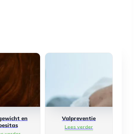
gewicht en
Valpreventie
besitas
Lees verder
es verder