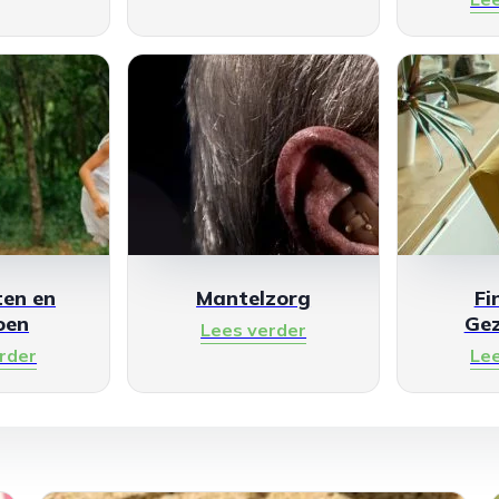
en en
Mantelzorg
Fi
oen
Ge
Lees verder
rder
Le