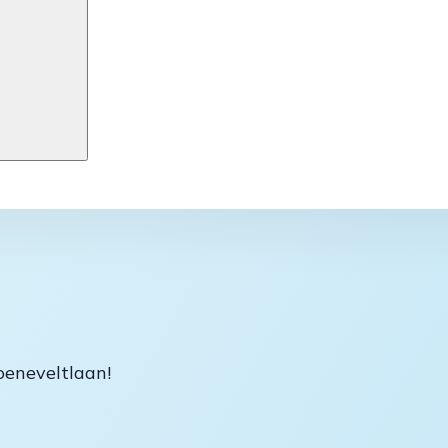
oeneveltlaan!