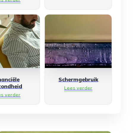
nanciële
Schermgebruik
zondheid
Lees verder
es verder