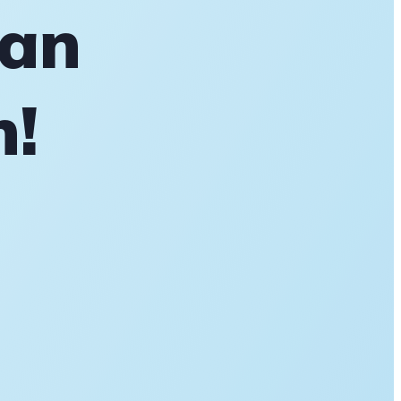
aan
n!