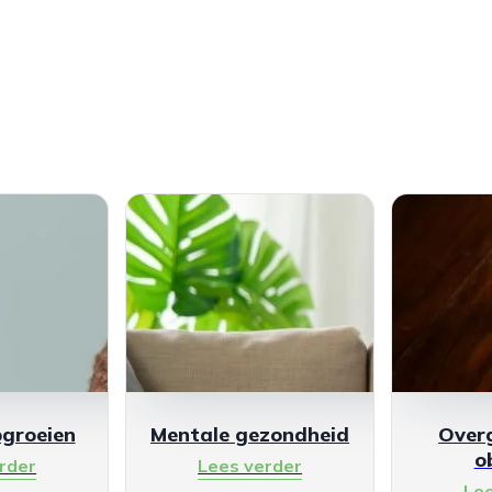
pgroeien
Mentale gezondheid
Over
o
rder
Lees verder
Le