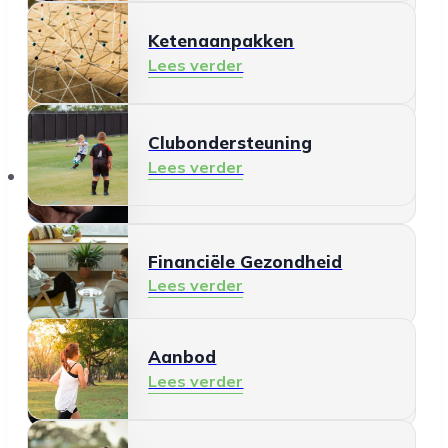
Ketenaanpakken
Ontmoeten en meedoen
Lees verder
Lees verder
Clubondersteuning
Mantelzorg
Lees verder
Aanbod
Lees verder
Financiële Gezondheid
Lees verder
Aanbod
Schermgebruik
Lees verder
Lees verder