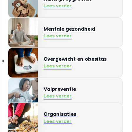
Lees verder
Mentale gezondheid
Lees verder
Organisaties
Overgewicht en obesitas
Lees verder
Valpreventie
Lees verder
Organisaties
Gezonde leefomgeving
Lees verder
Lees verder