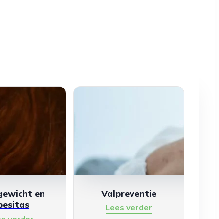
gewicht en
Valpreventie
besitas
Lees verder
es verder