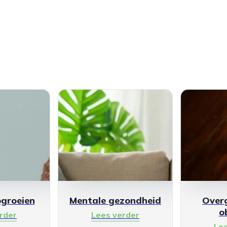
pgroeien
Mentale gezondheid
Over
o
rder
Lees verder
Le