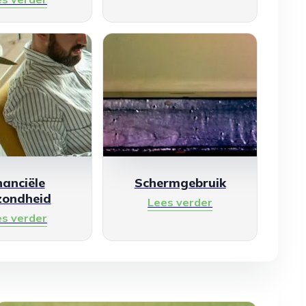
nanciële
Schermgebruik
zondheid
Lees verder
es verder