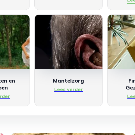
en en
Mantelzorg
Fi
oen
Ge
Lees verder
rder
Le