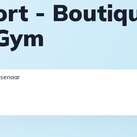
t - Boutiq
Gym
senaar